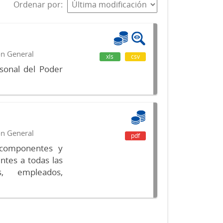
Ordenar por
ón General
xls
csv
sonal del Poder
ón General
pdf
s componentes y
ntes a todas las
s, empleados,