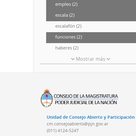
empleo (2)
escala (2)
escalafón (2)
funciones (2)
haberes (2)
Mostrar más
Unidad de Consejo Abierto y Participació
cm.consejoabierto@pjn.gov.ar
(011) 4124-5247