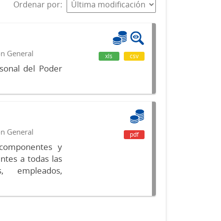
Ordenar por
ón General
xls
csv
sonal del Poder
ón General
pdf
s componentes y
ntes a todas las
s, empleados,