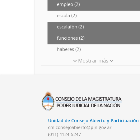
empleo (2)
escala (2)
escalafón (2)
funciones (2)
haberes (2)
Mostrar más
Unidad de Consejo Abierto y Participació
cm.consejoabierto@pjn.gov.ar
(011) 4124-5247