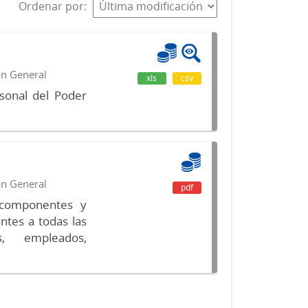
Ordenar por
ón General
xls
csv
sonal del Poder
ón General
pdf
s componentes y
ntes a todas las
s, empleados,