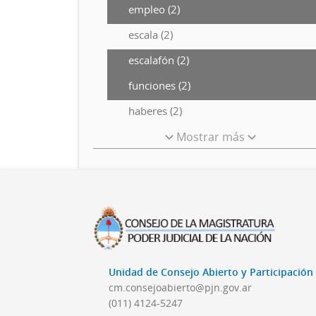
empleo (2)
escala (2)
escalafón (2)
funciones (2)
haberes (2)
Mostrar más
Unidad de Consejo Abierto y Participació
cm.consejoabierto@pjn.gov.ar
(011) 4124-5247