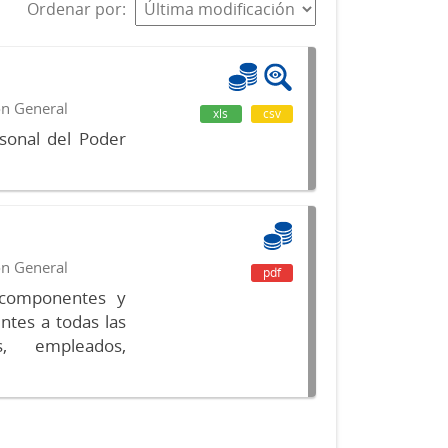
Ordenar por
ón General
xls
csv
sonal del Poder
ón General
pdf
s componentes y
ntes a todas las
s, empleados,