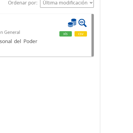
Ordenar por
ón General
xls
csv
sonal del Poder