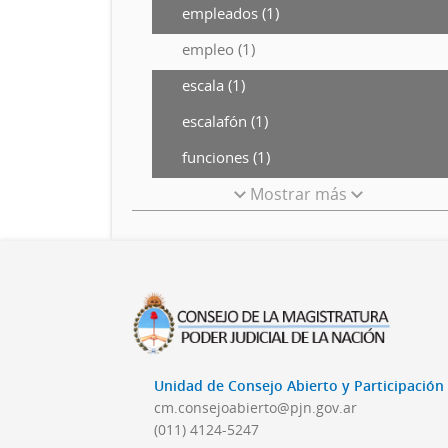
empleados (1)
empleo (1)
escala (1)
escalafón (1)
funciones (1)
Mostrar más
Unidad de Consejo Abierto y Participació
cm.consejoabierto@pjn.gov.ar
(011) 4124-5247