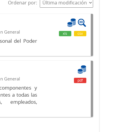
Ordenar por
ón General
xls
csv
sonal del Poder
ón General
pdf
s componentes y
ntes a todas las
s, empleados,