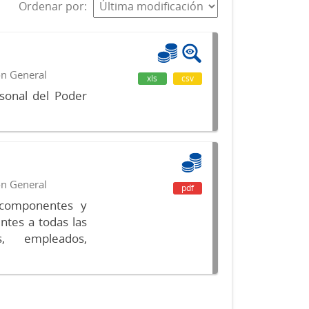
Ordenar por
ón General
xls
csv
sonal del Poder
ón General
pdf
s componentes y
ntes a todas las
s, empleados,