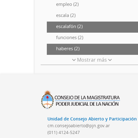
empleo (2)
escala (2)
escalafón (2)
funciones (2)
haberes (2)
Mostrar más
Unidad de Consejo Abierto y Participació
cm.consejoabierto@pjn.gov.ar
(011) 4124-5247