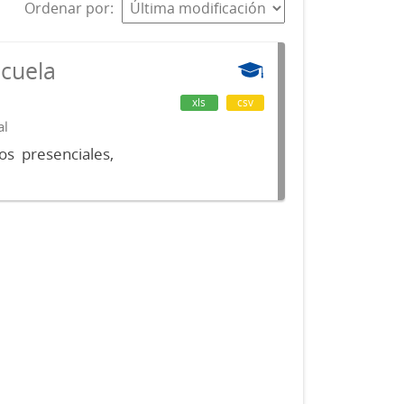
Ordenar por
scuela
xls
csv
al
os presenciales,