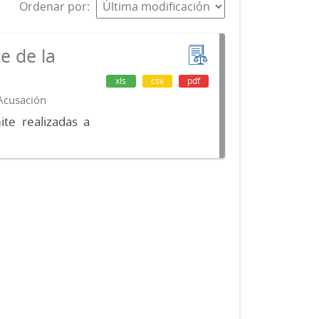
Ordenar por
e de la
xls
csv
pdf
 Acusación
te realizadas a