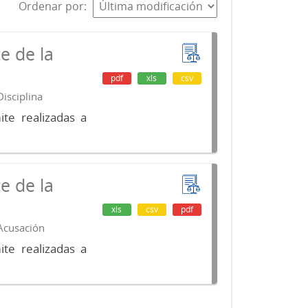
Ordenar por
e de la
pdf
xls
csv
isciplina
te realizadas a
e de la
xls
csv
pdf
 Acusación
te realizadas a