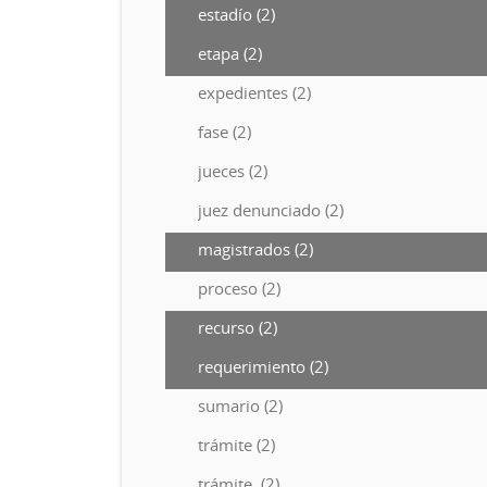
estadío (2)
etapa (2)
expedientes (2)
fase (2)
jueces (2)
juez denunciado (2)
magistrados (2)
proceso (2)
recurso (2)
requerimiento (2)
sumario (2)
trámite (2)
trámite. (2)