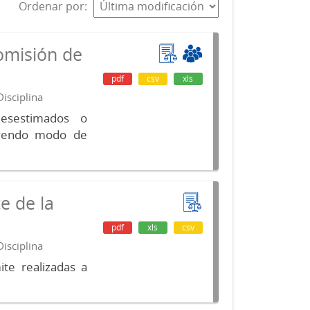
Ordenar por
omisión de
pdf
csv
xls
isciplina
desestimados o
luyendo modo de
e de la
pdf
xls
csv
isciplina
te realizadas a