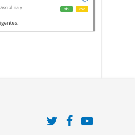
isciplina y
xls
csv
vigentes.