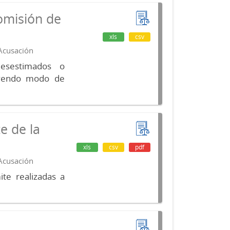
omisión de
xls
csv
 Acusación
desestimados o
luyendo modo de
e de la
xls
csv
pdf
 Acusación
te realizadas a