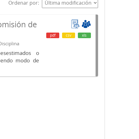
Ordenar por
omisión de
pdf
csv
xls
isciplina
desestimados o
luyendo modo de