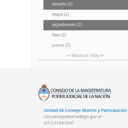
estadío (2)
etapa (2)
expedientes (2)
fase (2)
jueces (2)
Mostrar más
Unidad de Consejo Abierto y Participació
cm.consejoabierto@pjn.gov.ar
(011) 4124-5247