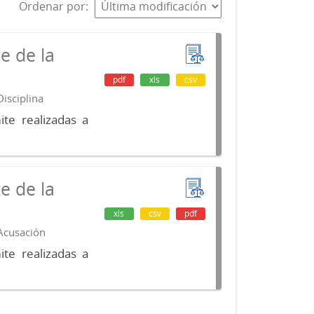
Ordenar por
e de la
pdf
xls
csv
isciplina
te realizadas a
e de la
xls
csv
pdf
 Acusación
te realizadas a