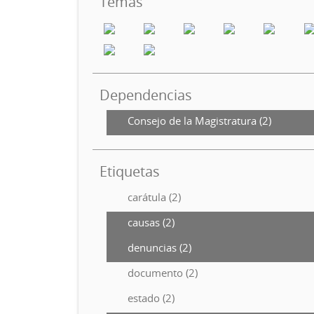
Temas
Dependencias
Consejo de la Magistratura (2)
Etiquetas
carátula (2)
causas (2)
denuncias (2)
documento (2)
estado (2)