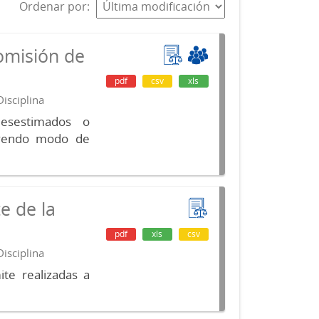
Ordenar por
omisión de
pdf
csv
xls
isciplina
desestimados o
luyendo modo de
e de la
pdf
xls
csv
isciplina
te realizadas a