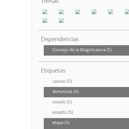
Temas
Dependencias
Consejo de la Magistratura (5)
Etiquetas
causas (5)
denuncias (5)
estado (5)
estadío (5)
etapa (5)