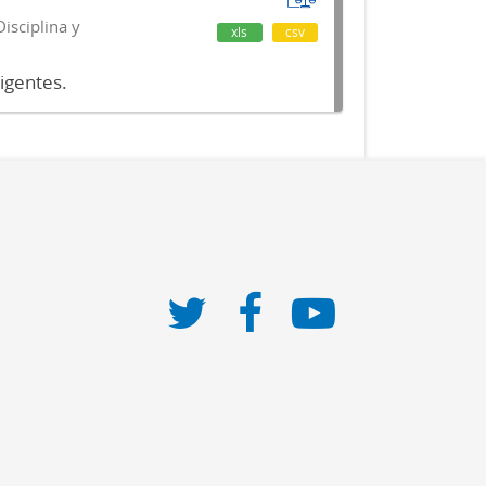
isciplina y
xls
csv
vigentes.