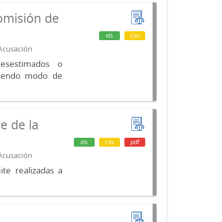
omisión de
xls
csv
 Acusación
desestimados o
luyendo modo de
e de la
xls
csv
pdf
 Acusación
te realizadas a