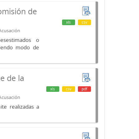
omisión de
xls
csv
 Acusación
desestimados o
luyendo modo de
e de la
xls
csv
pdf
 Acusación
te realizadas a