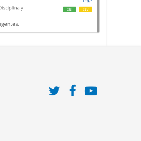
isciplina y
xls
csv
vigentes.