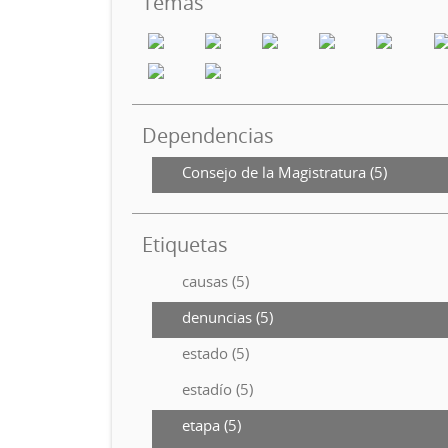
Temas
Dependencias
Consejo de la Magistratura (5)
Etiquetas
causas (5)
denuncias (5)
estado (5)
estadío (5)
etapa (5)