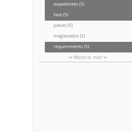
expedientes (5)
fase (5)
jueces (5)
magistrados (5)
requerimiento (5)
Mostrar más