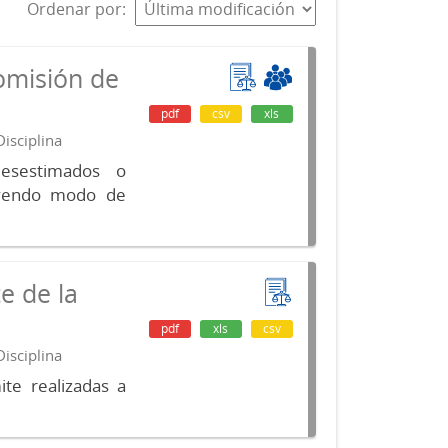
Ordenar por
omisión de
pdf
csv
xls
isciplina
desestimados o
luyendo modo de
e de la
pdf
xls
csv
isciplina
te realizadas a