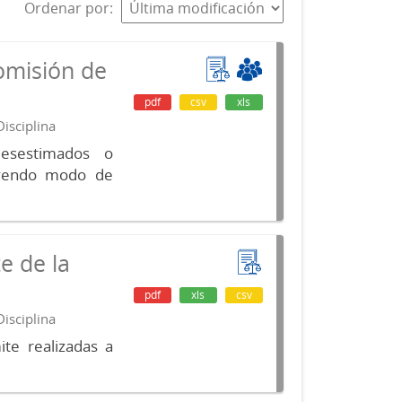
Ordenar por
omisión de
pdf
csv
xls
isciplina
desestimados o
luyendo modo de
e de la
pdf
xls
csv
isciplina
te realizadas a