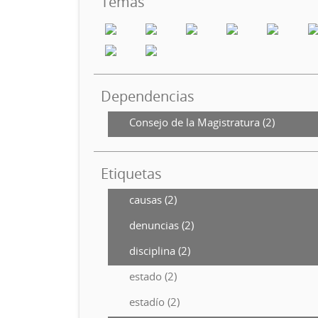
Temas
Dependencias
Consejo de la Magistratura (2)
Etiquetas
causas (2)
denuncias (2)
disciplina (2)
estado (2)
estadío (2)