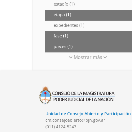
estadío (1)
etapa (1)
expedientes (1)
fase (1)
jueces (1)
Mostrar más
Unidad de Consejo Abierto y Participació
cm.consejoabierto@pjn.gov.ar
(011) 4124-5247