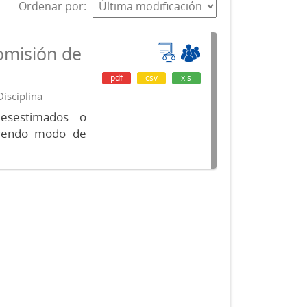
Ordenar por
omisión de
pdf
csv
xls
isciplina
desestimados o
luyendo modo de