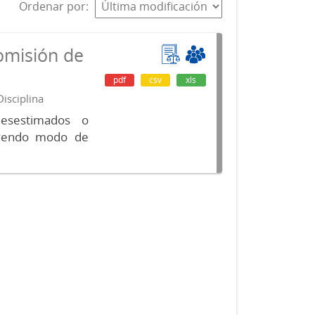
Ordenar por
omisión de
pdf
csv
xls
isciplina
desestimados o
luyendo modo de