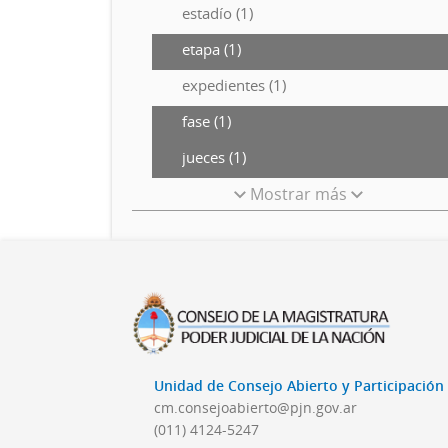
estadío (1)
etapa (1)
expedientes (1)
fase (1)
jueces (1)
Mostrar más
Unidad de Consejo Abierto y Participació
cm.consejoabierto@pjn.gov.ar
(011) 4124-5247