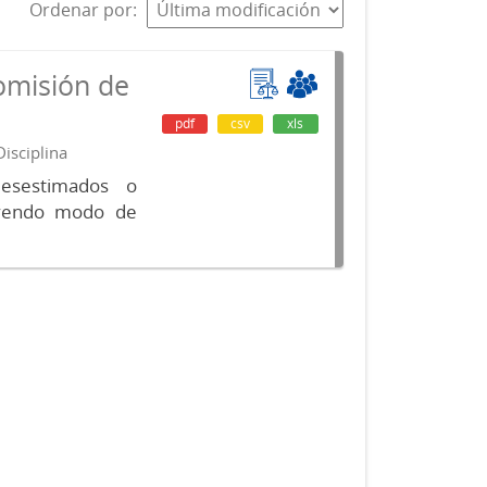
Ordenar por
omisión de
pdf
csv
xls
isciplina
desestimados o
luyendo modo de