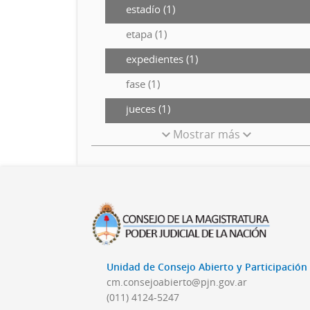
estadío (1)
etapa (1)
expedientes (1)
fase (1)
jueces (1)
Mostrar más
Unidad de Consejo Abierto y Participació
cm.consejoabierto@pjn.gov.ar
(011) 4124-5247