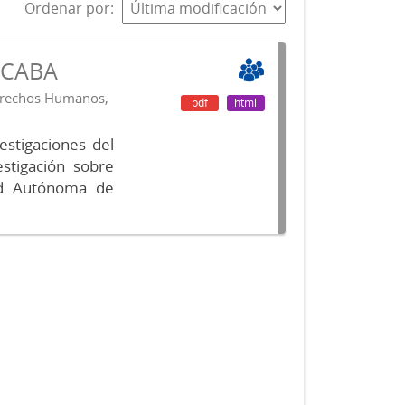
Ordenar por
s CABA
Derechos Humanos,
pdf
html
vestigaciones del
estigación sobre
ad Autónoma de