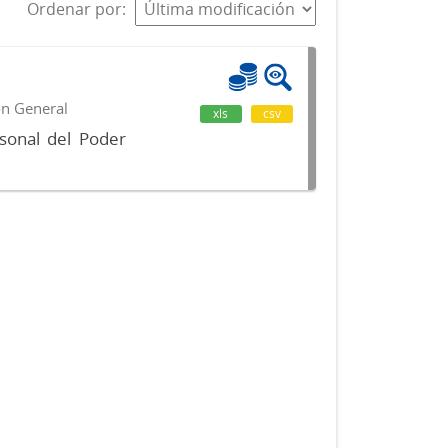
Ordenar por
ón General
xls
csv
sonal del Poder