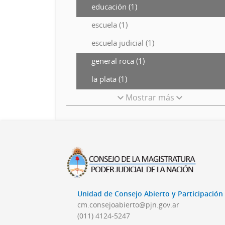
educación (1)
escuela (1)
escuela judicial (1)
general roca (1)
la plata (1)
Mostrar más
Unidad de Consejo Abierto y Participació
cm.consejoabierto@pjn.gov.ar
(011) 4124-5247