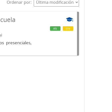
Ordenar por
scuela
xls
csv
al
os presenciales,