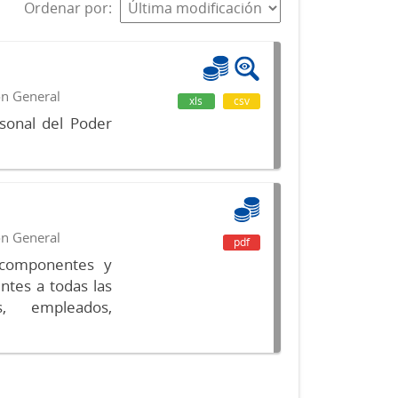
Ordenar por
ón General
xls
csv
sonal del Poder
ón General
pdf
s componentes y
ntes a todas las
s, empleados,