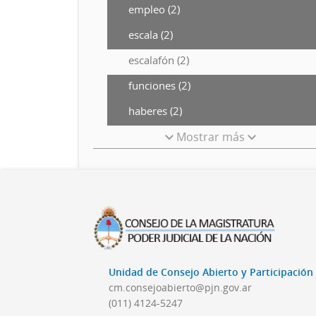
empleo (2)
escala (2)
escalafón (2)
funciones (2)
haberes (2)
Mostrar más
Unidad de Consejo Abierto y Participació
cm.consejoabierto@pjn.gov.ar
(011) 4124-5247