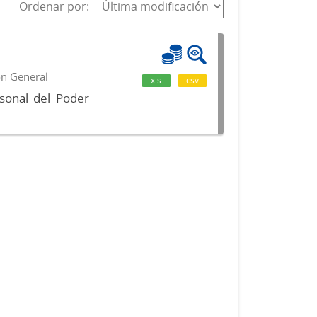
Ordenar por
ón General
xls
csv
sonal del Poder