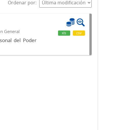
Ordenar por
ón General
xls
csv
sonal del Poder