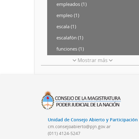
empleados (1)
empleo (1)
escala (1)
escalafón (1)
funciones (1)
Mostrar más
Unidad de Consejo Abierto y Participació
cm.consejoabierto@pjn.gov.ar
(011) 4124-5247