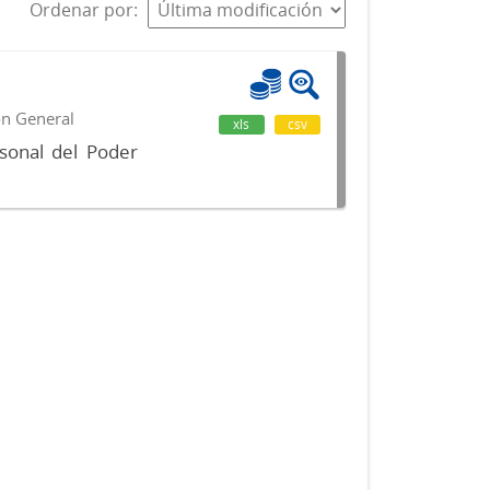
Ordenar por
ón General
xls
csv
sonal del Poder