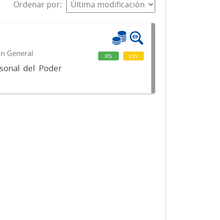
Ordenar por
ón General
xls
csv
sonal del Poder