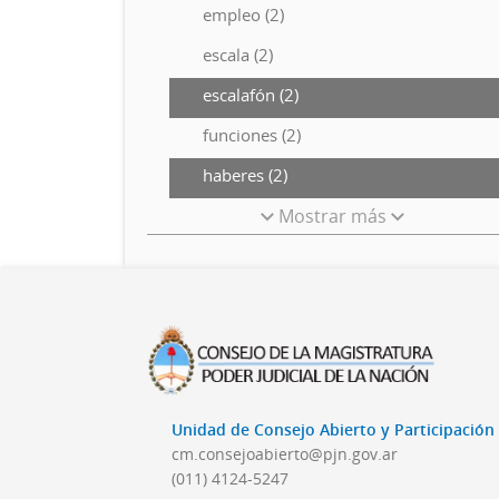
empleo (2)
escala (2)
escalafón (2)
funciones (2)
haberes (2)
Mostrar más
Unidad de Consejo Abierto y Participació
cm.consejoabierto@pjn.gov.ar
(011) 4124-5247