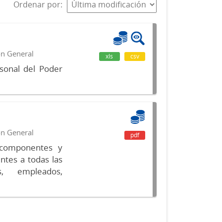
Ordenar por
ón General
xls
csv
sonal del Poder
ón General
pdf
s componentes y
ntes a todas las
s, empleados,