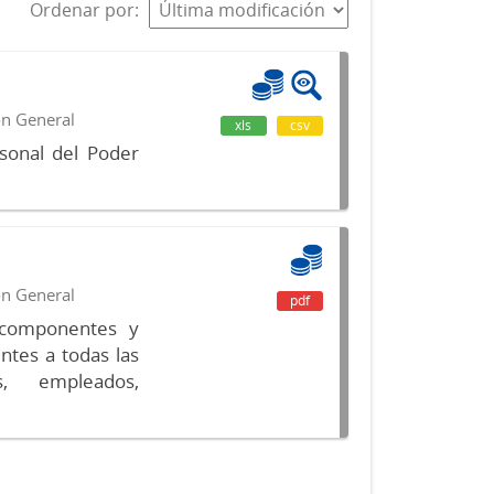
Ordenar por
ón General
xls
csv
sonal del Poder
ón General
pdf
s componentes y
ntes a todas las
s, empleados,