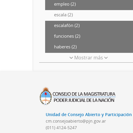
empleo (2)
escala (2)
escalafón (2)
funciones (2)
haberes (2)
Mostrar más
Unidad de Consejo Abierto y Participació
cm.consejoabierto@pjn.gov.ar
(011) 4124-5247