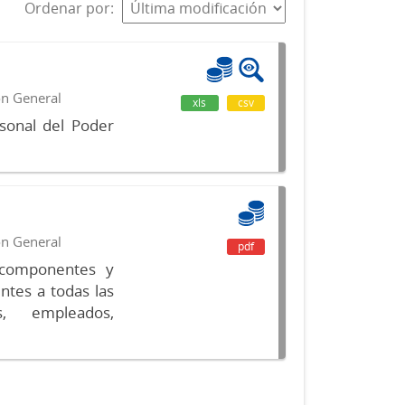
Ordenar por
ón General
xls
csv
sonal del Poder
ón General
pdf
s componentes y
ntes a todas las
s, empleados,