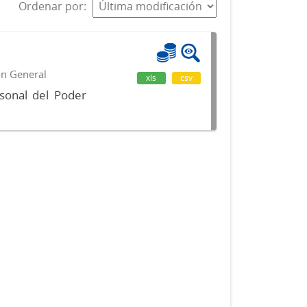
Ordenar por
ón General
xls
csv
sonal del Poder