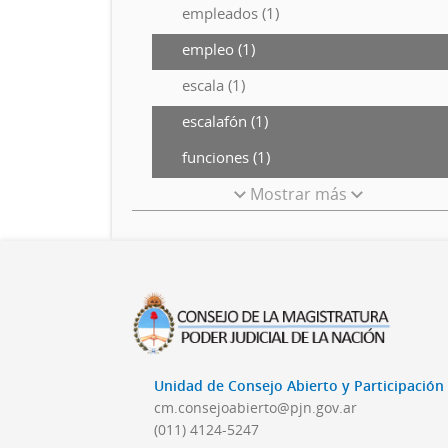
empleados (1)
empleo (1)
escala (1)
escalafón (1)
funciones (1)
Mostrar más
Unidad de Consejo Abierto y Participació
cm.consejoabierto@pjn.gov.ar
(011) 4124-5247