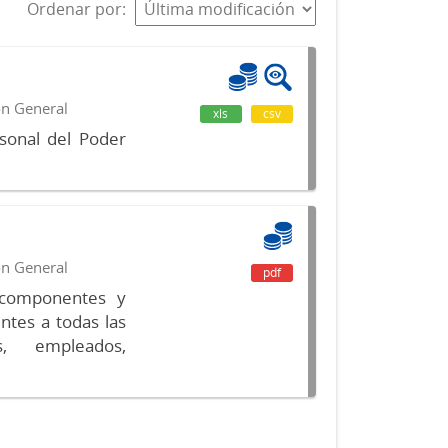
Ordenar por
ón General
xls
csv
sonal del Poder
ón General
pdf
s componentes y
ntes a todas las
s, empleados,