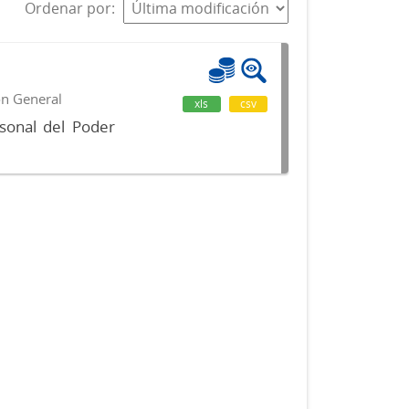
Ordenar por
ón General
xls
csv
sonal del Poder