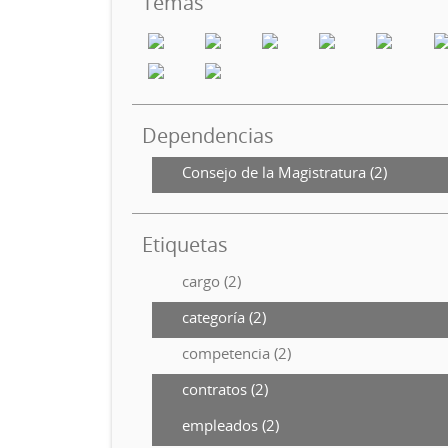
Temas
Dependencias
Consejo de la Magistratura (2)
Etiquetas
cargo (2)
categoría (2)
competencia (2)
contratos (2)
empleados (2)