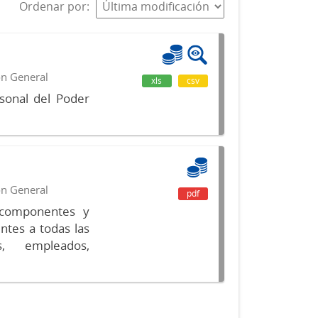
Ordenar por
ón General
xls
csv
sonal del Poder
ón General
pdf
s componentes y
ntes a todas las
s, empleados,