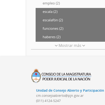
empleo (2)
escala (2)
escalafón (2)
funciones (2)
haberes (2)
Mostrar más
Unidad de Consejo Abierto y Participació
cm.consejoabierto@pjn.gov.ar
(011) 4124-5247