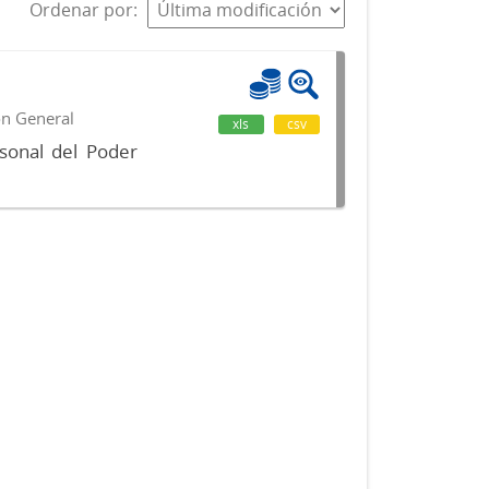
Ordenar por
ón General
xls
csv
sonal del Poder