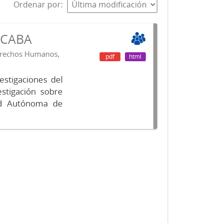
Ordenar por
s CABA
Derechos Humanos,
pdf
html
vestigaciones del
estigación sobre
ad Autónoma de