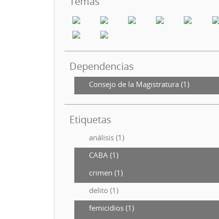
Temas
Dependencias
Consejo de la Magistratura (1)
Etiquetas
análisis (1)
CABA (1)
crimen (1)
delito (1)
femicidios (1)