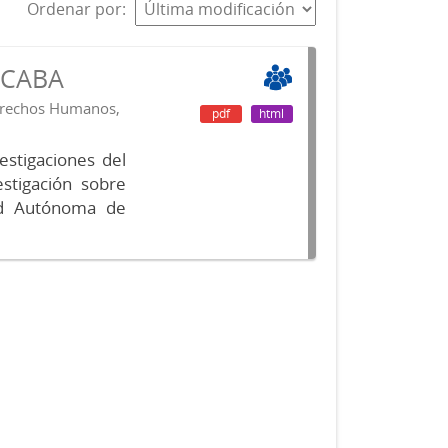
Ordenar por
s CABA
Derechos Humanos,
pdf
html
vestigaciones del
estigación sobre
ad Autónoma de