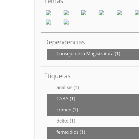
Temas
Dependencias
Consejo de la Magistratura (1)
Etiquetas
análisis (1)
CABA (1)
crimen (1)
delito (1)
femicidios (1)