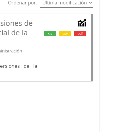
Ordenar por
rsiones de
ial de la
xls
csv
pdf
ministración
versiones de la