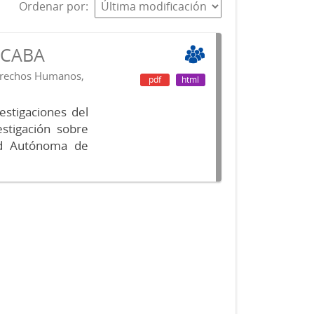
Ordenar por
s CABA
Derechos Humanos,
pdf
html
vestigaciones del
estigación sobre
ad Autónoma de