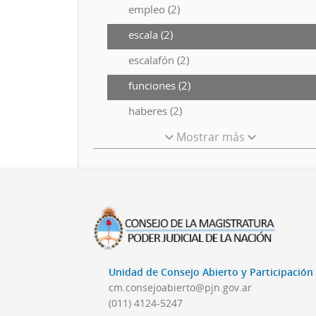
empleo (2)
escala (2)
escalafón (2)
funciones (2)
haberes (2)
Mostrar más
Unidad de Consejo Abierto y Participació
cm.consejoabierto@pjn.gov.ar
(011) 4124-5247