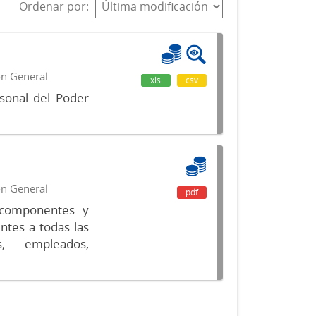
Ordenar por
ón General
xls
csv
sonal del Poder
ón General
pdf
s componentes y
ntes a todas las
s, empleados,