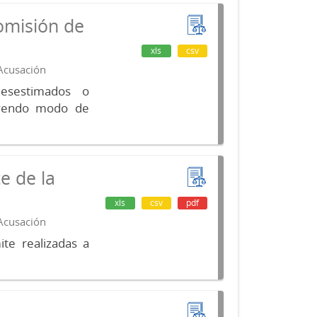
omisión de
xls
csv
 Acusación
desestimados o
luyendo modo de
e de la
xls
csv
pdf
 Acusación
te realizadas a