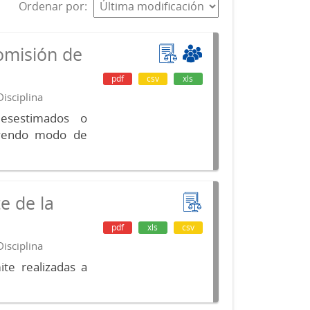
Ordenar por
omisión de
pdf
csv
xls
isciplina
desestimados o
luyendo modo de
e de la
pdf
xls
csv
isciplina
te realizadas a