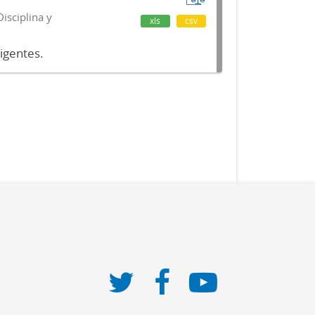
isciplina y
xls
csv
vigentes.