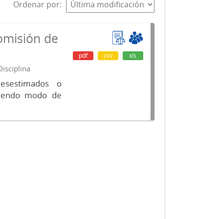
Ordenar por
omisión de
pdf
csv
xls
isciplina
desestimados o
luyendo modo de