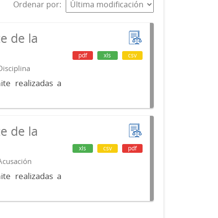
Ordenar por
e de la
pdf
xls
csv
isciplina
te realizadas a
e de la
xls
csv
pdf
 Acusación
te realizadas a