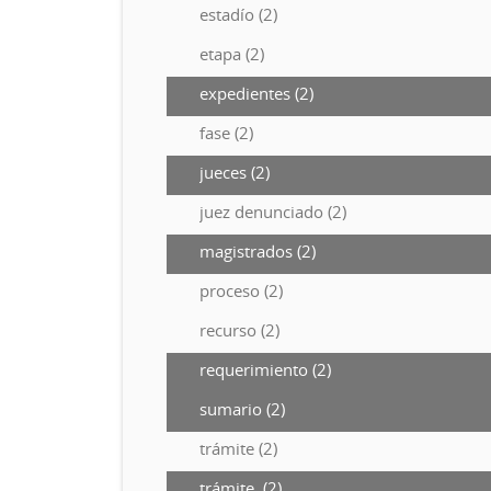
estadío (2)
etapa (2)
expedientes (2)
fase (2)
jueces (2)
juez denunciado (2)
magistrados (2)
proceso (2)
recurso (2)
requerimiento (2)
sumario (2)
trámite (2)
trámite. (2)