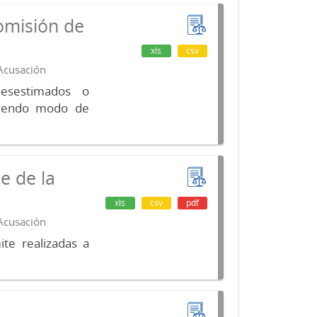
omisión de
xls
csv
 Acusación
desestimados o
luyendo modo de
e de la
xls
csv
pdf
 Acusación
te realizadas a