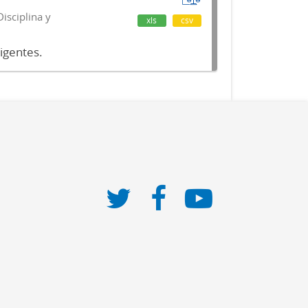
isciplina y
xls
csv
vigentes.