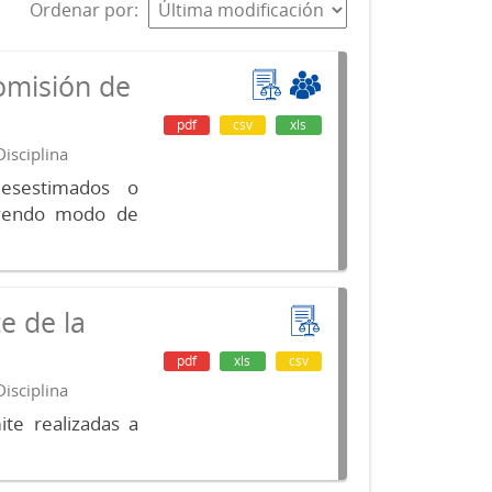
Ordenar por
omisión de
pdf
csv
xls
isciplina
desestimados o
luyendo modo de
e de la
pdf
xls
csv
isciplina
te realizadas a