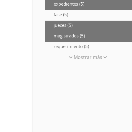
expedientes (5)
fase (5)
jueces (5)
magistrados (5)
requerimiento (5)
Mostrar más