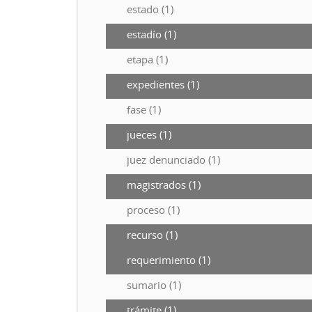
estado (1)
estadío (1)
etapa (1)
expedientes (1)
fase (1)
jueces (1)
juez denunciado (1)
magistrados (1)
proceso (1)
recurso (1)
requerimiento (1)
sumario (1)
trámite (1)