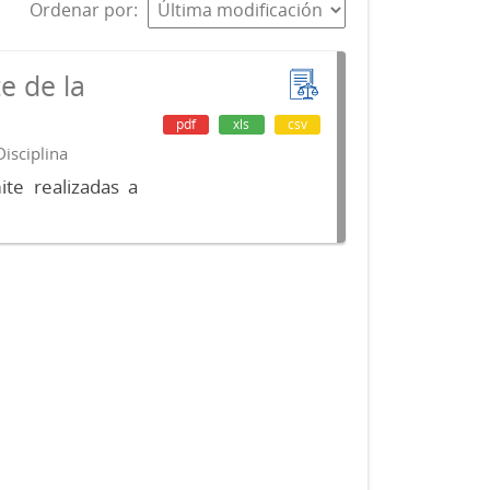
Ordenar por
e de la
pdf
xls
csv
isciplina
te realizadas a