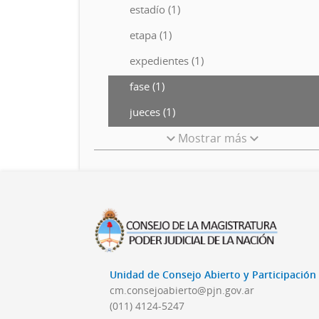
estadío (1)
etapa (1)
expedientes (1)
fase (1)
jueces (1)
Mostrar más
Unidad de Consejo Abierto y Participació
cm.consejoabierto@pjn.gov.ar
(011) 4124-5247