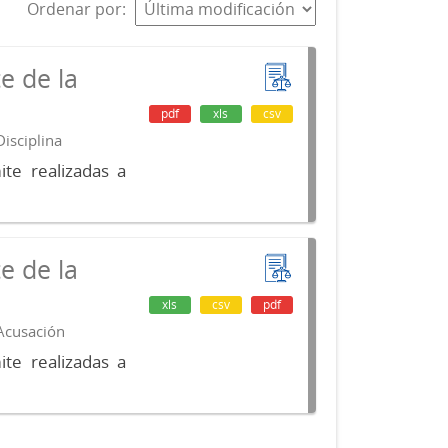
Ordenar por
e de la
pdf
xls
csv
isciplina
te realizadas a
e de la
xls
csv
pdf
 Acusación
te realizadas a