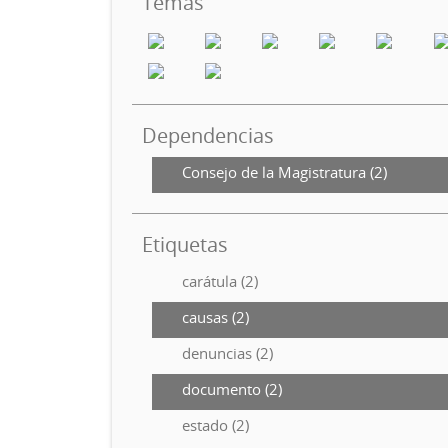
Temas
Dependencias
Consejo de la Magistratura (2)
Etiquetas
carátula (2)
causas (2)
denuncias (2)
documento (2)
estado (2)