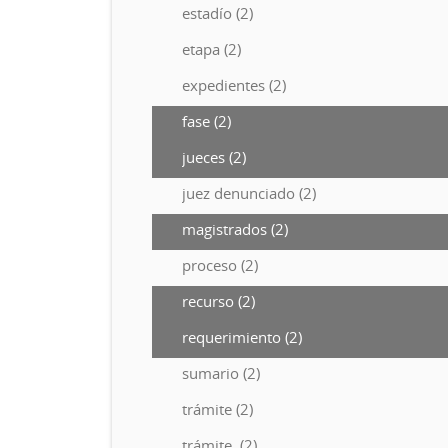
estadío (2)
etapa (2)
expedientes (2)
fase (2)
jueces (2)
juez denunciado (2)
magistrados (2)
proceso (2)
recurso (2)
requerimiento (2)
sumario (2)
trámite (2)
trámite. (2)