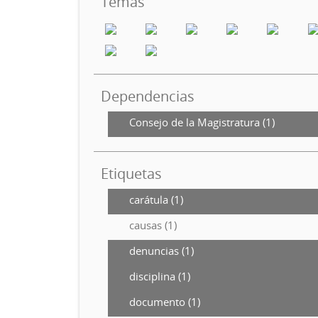
Temas
Dependencias
Consejo de la Magistratura (1)
Etiquetas
carátula (1)
causas (1)
denuncias (1)
disciplina (1)
documento (1)