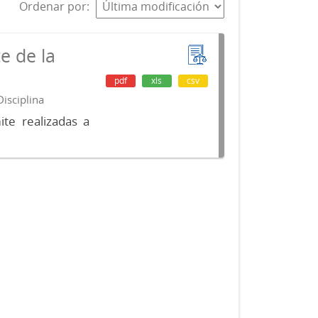
Ordenar por
e de la
pdf
xls
csv
isciplina
te realizadas a