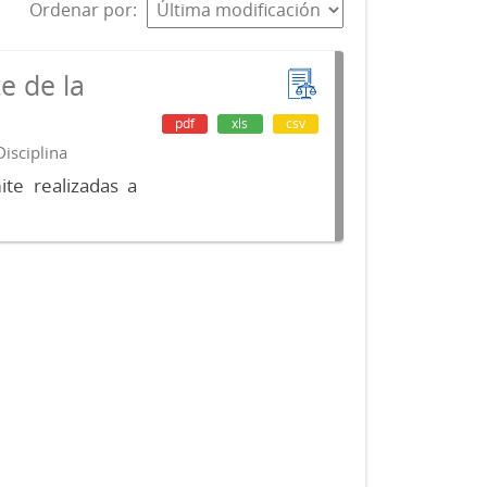
Ordenar por
e de la
pdf
xls
csv
isciplina
te realizadas a