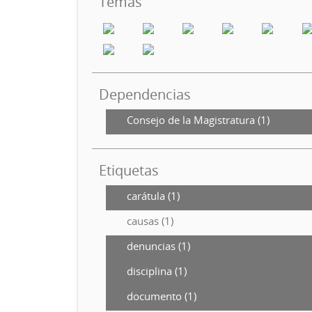
Temas
Dependencias
Consejo de la Magistratura (1)
Etiquetas
carátula (1)
causas (1)
denuncias (1)
disciplina (1)
documento (1)