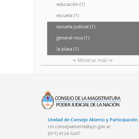
educación (1)
escuela (1)
escuela judicial (1)
general roca (1)
la plata (1)
Mostrar más
Unidad de Consejo Abierto y Participació
cm.consejoabierto@pjn.gov.ar
(011) 4124-5247