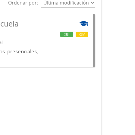
Ordenar por
scuela
xls
csv
al
os presenciales,